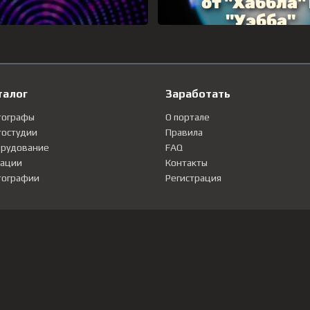
талог
Заработать
тографы
О портале
остудии
Правила
рудование
FAQ
ации
Контакты
ографии
Регистрация