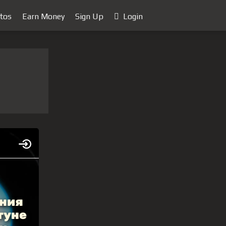
tos
Earn Money
Sign Up
Login