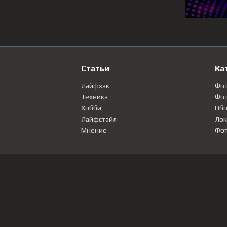
Статьи
Ка
Лайфхак
Фо
Техника
Фот
Хобби
Обо
Лайфстайл
Лок
Мнение
Фот