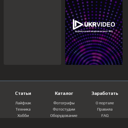
Статьи
Каталог
Заработать
Лайфхак
Фотографы
О портале
Техника
Фотостудии
Правила
Хобби
Оборудование
FAQ
Лайфстайл
Локации
Контакты
Мнение
Фотографии
Регистрация