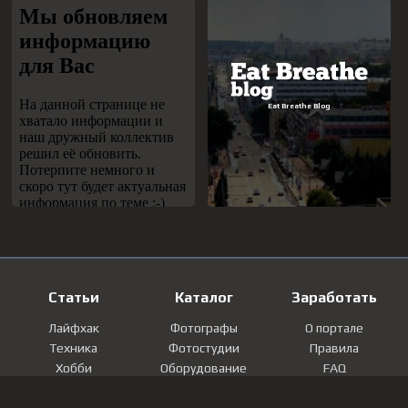
Статьи
Каталог
Заработать
Лайфхак
Фотографы
О портале
Техника
Фотостудии
Правила
Хобби
Оборудование
FAQ
Лайфстайл
Локации
Контакты
Мнение
Фотографии
Регистрация