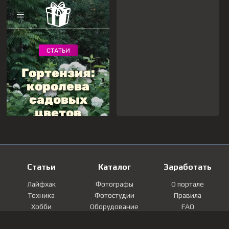
Статьи
Каталог
Заработать
Лайфхак
Фотографы
О портале
Техника
Фотостудии
Правила
Хобби
Оборудование
FAQ
Лайфстайл
Локации
Контакты
Мнение
Фотографии
Регистрация