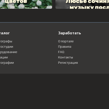
талог
Заработать
тографы
О портале
остудии
Правила
рудование
FAQ
ации
Контакты
ографии
Регистрация