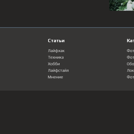
Статьи
Ка
Лайфхак
Фо
Техника
Фот
Хобби
Обо
Лайфстайл
Лок
Мнение
Фот