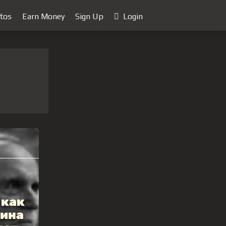
tos
Earn Money
Sign Up
Login