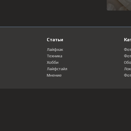
Статьи
Ка
Лайфхак
Фо
Техника
Фот
Хобби
Обо
Лайфстайл
Лок
Мнение
Фот