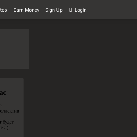
tos
Earn Money
Sign Up
Login