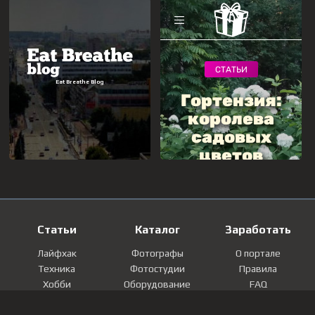
Статьи
Каталог
Заработать
Лайфхак
Фотографы
О портале
Техника
Фотостудии
Правила
Хобби
Оборудование
FAQ
Лайфстайл
Локации
Контакты
Мнение
Фотографии
Регистрация