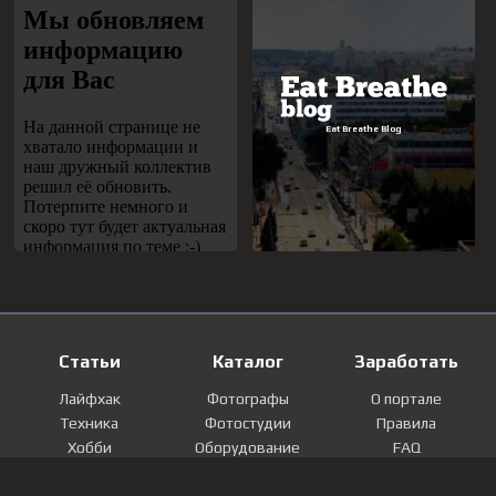
Статьи
Каталог
Заработать
Лайфхак
Фотографы
О портале
Техника
Фотостудии
Правила
Хобби
Оборудование
FAQ
Лайфстайл
Локации
Контакты
Мнение
Фотографии
Регистрация