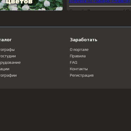
талог
Заработать
тографы
О портале
остудии
Правила
рудование
FAQ
ации
Контакты
ографии
Регистрация