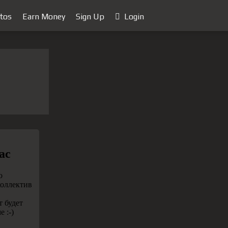
tos
Earn Money
Sign Up
Login