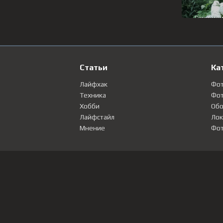
Статьи
Ка
Лайфхак
Фо
Техника
Фот
Хобби
Обо
Лайфстайл
Лок
Мнение
Фот