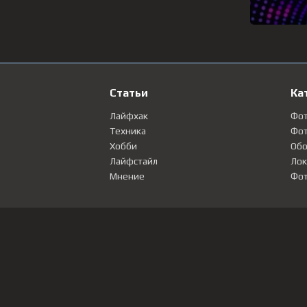
Статьи
Ка
Лайфхак
Фо
Техника
Фот
Хобби
Обо
Лайфстайл
Лок
Мнение
Фот