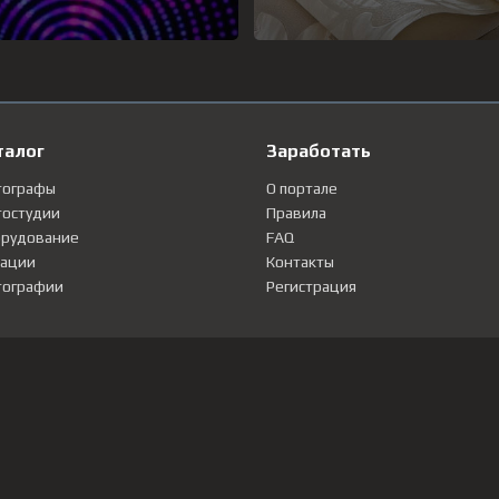
талог
Заработать
тографы
О портале
остудии
Правила
рудование
FAQ
ации
Контакты
ографии
Регистрация