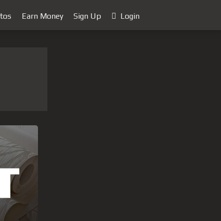
tos
Earn Money
Sign Up
Login