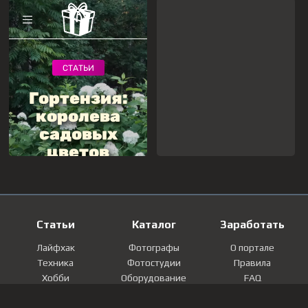
Статьи
Каталог
Заработать
Лайфхак
Фотографы
О портале
Техника
Фотостудии
Правила
Хобби
Оборудование
FAQ
Лайфстайл
Локации
Контакты
Мнение
Фотографии
Регистрация