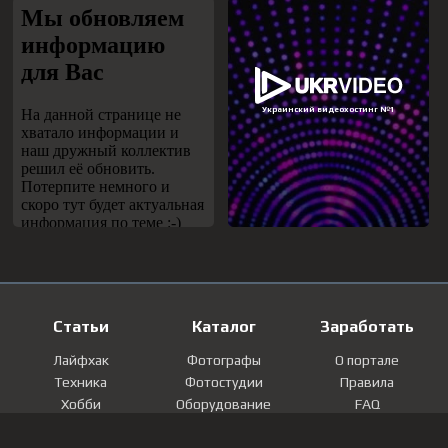
Статьи
Каталог
Заработать
Лайфхак
Фотографы
О портале
Техника
Фотостудии
Правила
Хобби
Оборудование
FAQ
Лайфстайл
Локации
Контакты
Мнение
Фотографии
Регистрация