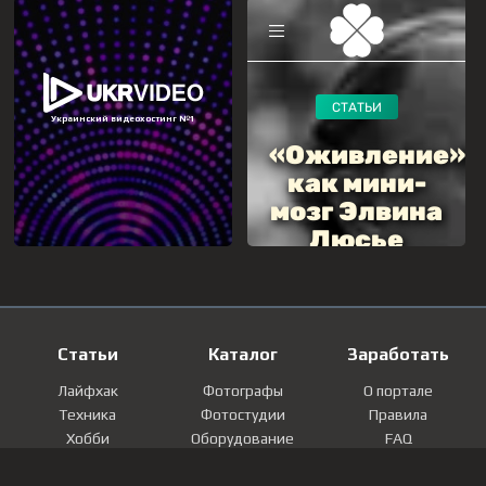
Статьи
Каталог
Заработать
Лайфхак
Фотографы
О портале
Техника
Фотостудии
Правила
Хобби
Оборудование
FAQ
Лайфстайл
Локации
Контакты
Мнение
Фотографии
Регистрация