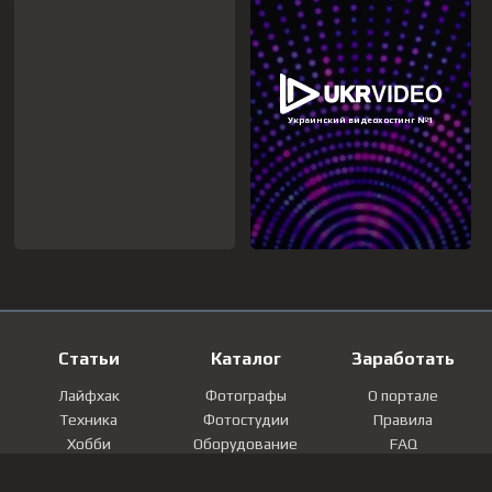
Статьи
Каталог
Заработать
Лайфхак
Фотографы
О портале
Техника
Фотостудии
Правила
Хобби
Оборудование
FAQ
Лайфстайл
Локации
Контакты
Мнение
Фотографии
Регистрация