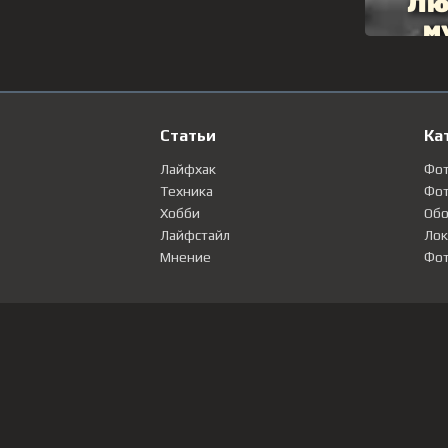
Статьи
Ка
Лайфхак
Фо
Техника
Фот
Хобби
Обо
Лайфстайл
Лок
Мнение
Фот