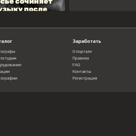
талог
Заработать
тографы
О портале
остудии
Правила
рудование
FAQ
ации
Контакты
ографии
Регистрация