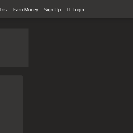
tos
Earn Money
Sign Up
Login