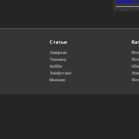
Статьи
Ка
Лайфхак
Фо
Техника
Фот
Хобби
Обо
Лайфстайл
Лок
Мнение
Фот