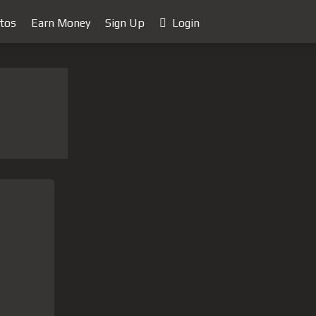
tos
Earn Money
Sign Up
Login