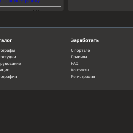
талог
Заработать
тографы
О портале
остудии
Правила
рудование
FAQ
ации
Контакты
ографии
Регистрация