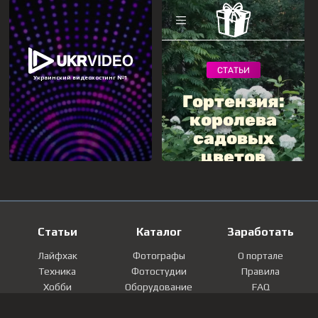
Статьи
Каталог
Заработать
Лайфхак
Фотографы
О портале
Техника
Фотостудии
Правила
Хобби
Оборудование
FAQ
Лайфстайл
Локации
Контакты
Мнение
Фотографии
Регистрация