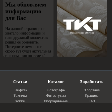
Статьи
Каталог
Заработать
Лайфхак
Фотографы
О портале
Техника
Фотостудии
Правила
Хобби
Оборудование
FAQ
Лайфстайл
Локации
Контакты
Мнение
Фотографии
Регистрация