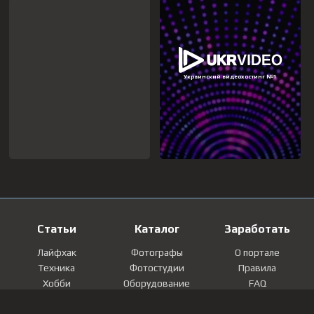
Статьи
Каталог
Заработать
Лайфхак
Фотографы
О портале
Техника
Фотостудии
Правила
Хобби
Оборудование
FAQ
Лайфстайл
Локации
Контакты
Мнение
Фотографии
Регистрация