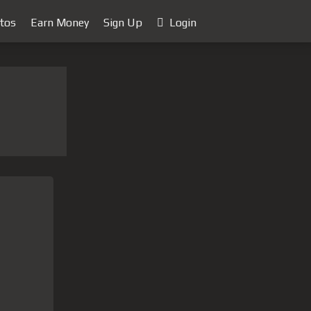
tos
Earn Money
Sign Up
Login