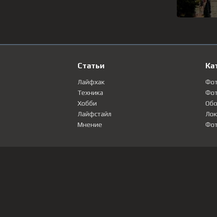
Статьи
Ка
Лайфхак
Фо
Техника
Фот
Хобби
Обо
Лайфстайл
Лок
Мнение
Фот