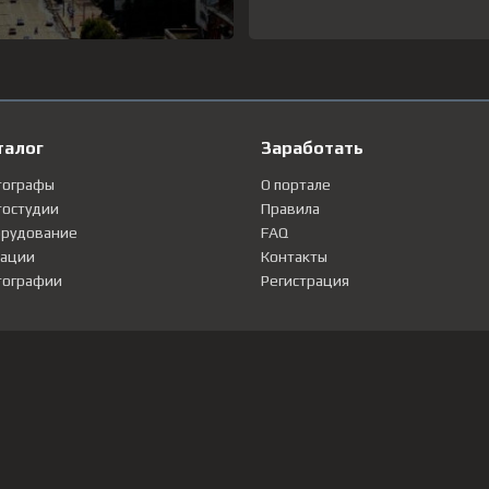
талог
Заработать
тографы
О портале
остудии
Правила
рудование
FAQ
ации
Контакты
ографии
Регистрация