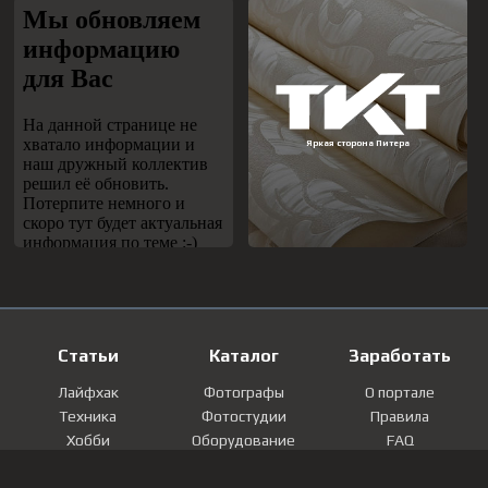
Статьи
Каталог
Заработать
Лайфхак
Фотографы
О портале
Техника
Фотостудии
Правила
Хобби
Оборудование
FAQ
Лайфстайл
Локации
Контакты
Мнение
Фотографии
Регистрация