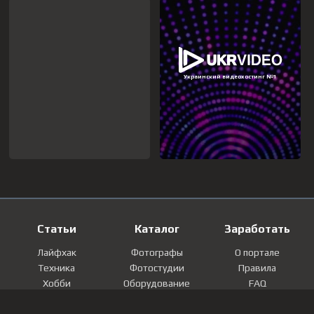
Статьи
Каталог
Заработать
Лайфхак
Фотографы
О портале
Техника
Фотостудии
Правила
Хобби
Оборудование
FAQ
Лайфстайл
Локации
Контакты
Мнение
Фотографии
Регистрация