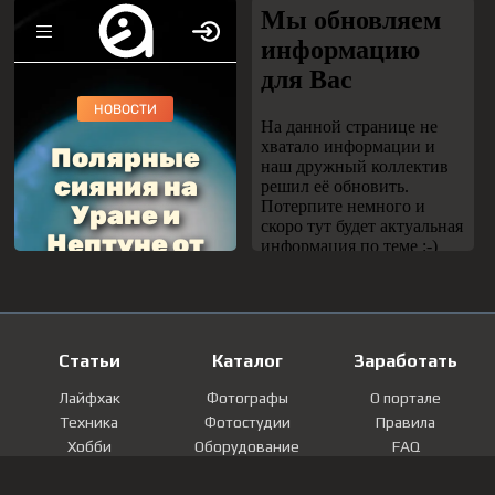
Статьи
Каталог
Заработать
Лайфхак
Фотографы
О портале
Техника
Фотостудии
Правила
Хобби
Оборудование
FAQ
Лайфстайл
Локации
Контакты
Мнение
Фотографии
Регистрация