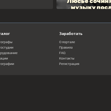
талог
Заработать
тографы
О портале
остудии
Правила
рудование
FAQ
ации
Контакты
ографии
Регистрация