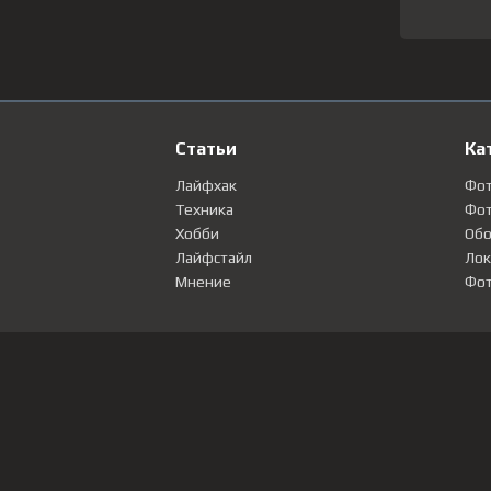
Статьи
Ка
Лайфхак
Фо
Техника
Фот
Хобби
Обо
Лайфстайл
Лок
Мнение
Фот