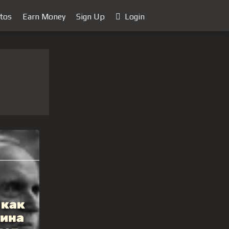
tos
Earn Money
Sign Up
Login