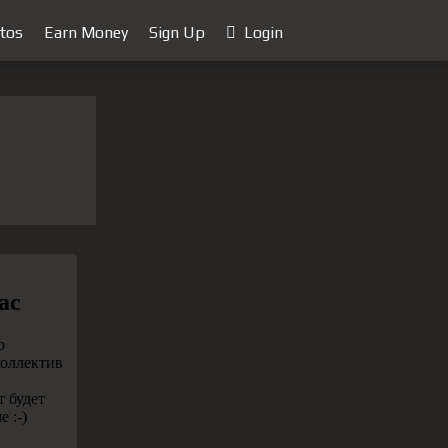
tos
Earn Money
Sign Up
Login