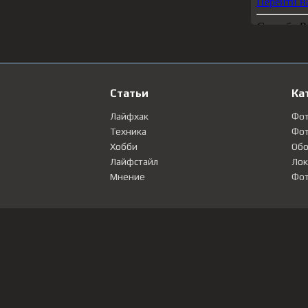
Статьи
Ка
Лайфхак
Фо
Техника
Фот
Хобби
Обо
Лайфстайл
Лок
Мнение
Фот