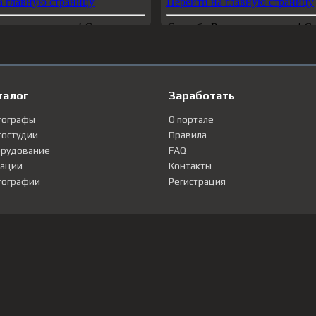
талог
Заработать
тографы
О портале
остудии
Правила
рудование
FAQ
ации
Контакты
ографии
Регистрация