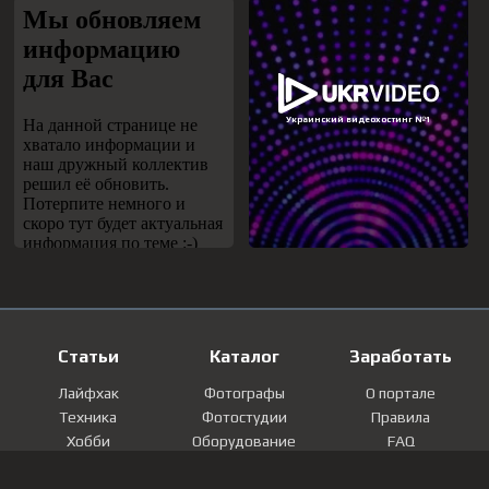
Статьи
Каталог
Заработать
Лайфхак
Фотографы
О портале
Техника
Фотостудии
Правила
Хобби
Оборудование
FAQ
Лайфстайл
Локации
Контакты
Мнение
Фотографии
Регистрация