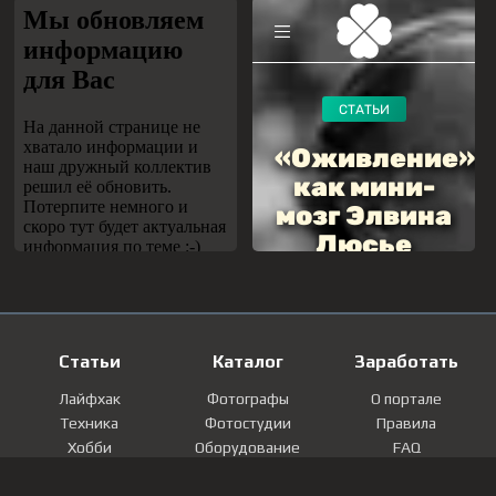
Статьи
Каталог
Заработать
Лайфхак
Фотографы
О портале
Техника
Фотостудии
Правила
Хобби
Оборудование
FAQ
Лайфстайл
Локации
Контакты
Мнение
Фотографии
Регистрация