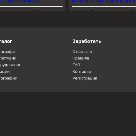
талог
Заработать
тографы
О портале
остудии
Правила
рудование
FAQ
ации
Контакты
ографии
Регистрация