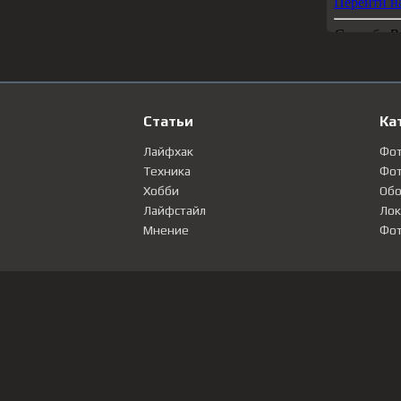
Статьи
Ка
Лайфхак
Фо
Техника
Фот
Хобби
Обо
Лайфстайл
Лок
Мнение
Фот