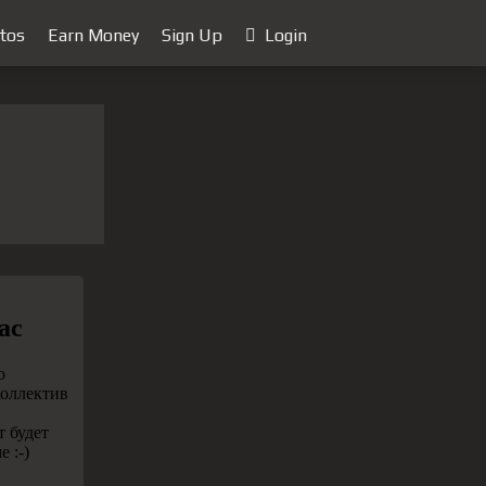
tos
Earn Money
Sign Up
Login