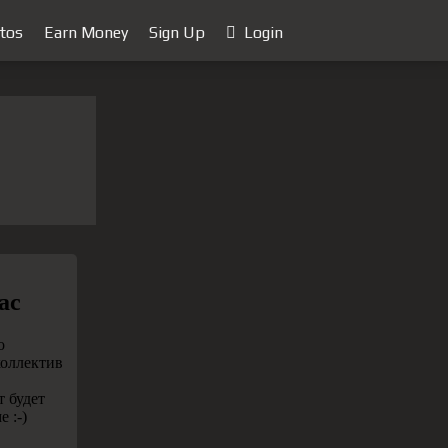
tos
Earn Money
Sign Up
Login