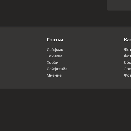
Статьи
Ка
Лайфхак
Фо
Техника
Фот
Хобби
Обо
Лайфстайл
Лок
Мнение
Фот