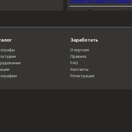
талог
Заработать
тографы
О портале
остудии
Правила
рудование
FAQ
ации
Контакты
ографии
Регистрация