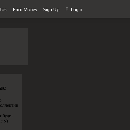
tos
Earn Money
Sign Up
Login