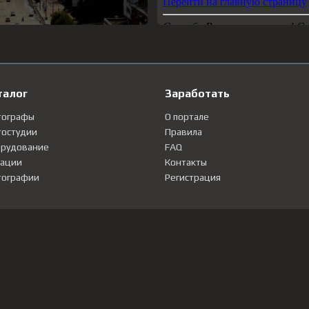
талог
Заработать
тографы
О портале
остудии
Правила
рудование
FAQ
ации
Контакты
ографии
Регистрация