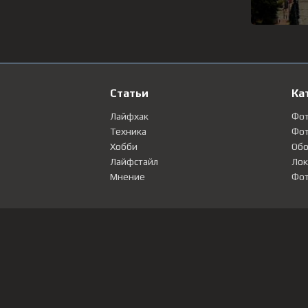
Статьи
Ка
Лайфхак
Фо
Техника
Фот
Хобби
Обо
Лайфстайл
Лок
Мнение
Фот