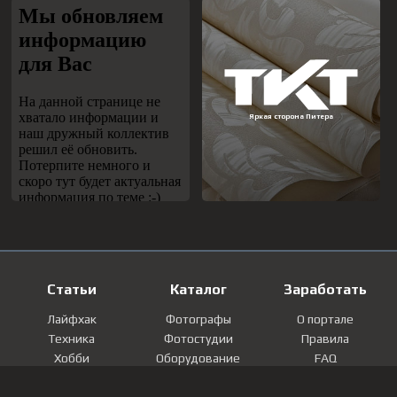
Статьи
Каталог
Заработать
Лайфхак
Фотографы
О портале
Техника
Фотостудии
Правила
Хобби
Оборудование
FAQ
Лайфстайл
Локации
Контакты
Мнение
Фотографии
Регистрация