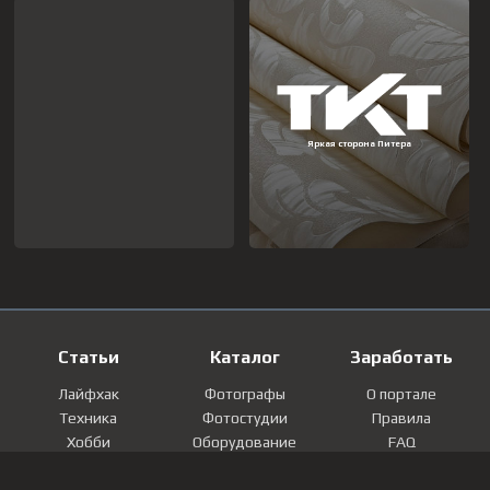
Статьи
Каталог
Заработать
Лайфхак
Фотографы
О портале
Техника
Фотостудии
Правила
Хобби
Оборудование
FAQ
Лайфстайл
Локации
Контакты
Мнение
Фотографии
Регистрация