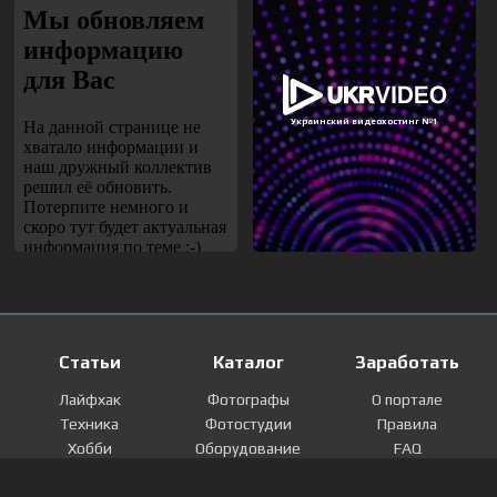
Статьи
Каталог
Заработать
Лайфхак
Фотографы
О портале
Техника
Фотостудии
Правила
Хобби
Оборудование
FAQ
Лайфстайл
Локации
Контакты
Мнение
Фотографии
Регистрация