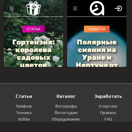
Статьи
Каталог
Заработать
Лайфхак
Фотографы
О портале
Техника
Фотостудии
Правила
Хобби
Оборудование
FAQ
Лайфстайл
Локации
Контакты
Мнение
Фотографии
Регистрация