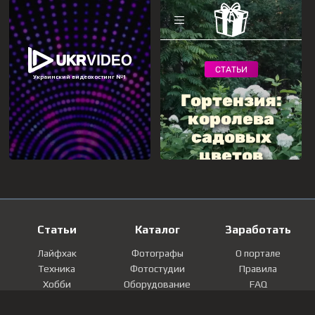
Статьи
Каталог
Заработать
Лайфхак
Фотографы
О портале
Техника
Фотостудии
Правила
Хобби
Оборудование
FAQ
Лайфстайл
Локации
Контакты
Мнение
Фотографии
Регистрация