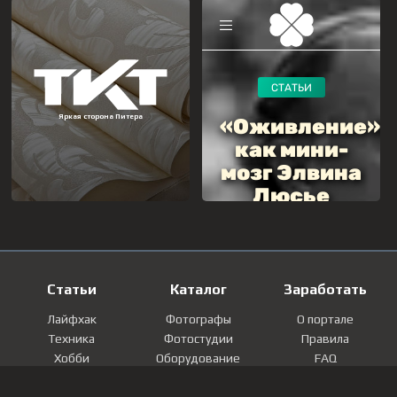
Статьи
Каталог
Заработать
Лайфхак
Фотографы
О портале
Техника
Фотостудии
Правила
Хобби
Оборудование
FAQ
Лайфстайл
Локации
Контакты
Мнение
Фотографии
Регистрация