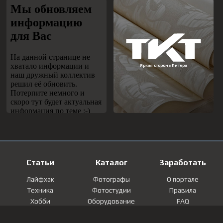
Статьи
Каталог
Заработать
Лайфхак
Фотографы
О портале
Техника
Фотостудии
Правила
Хобби
Оборудование
FAQ
Лайфстайл
Локации
Контакты
Мнение
Фотографии
Регистрация