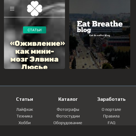
Статьи
Каталог
Заработать
Лайфхак
Фотографы
О портале
Техника
Фотостудии
Правила
Хобби
Оборудование
FAQ
Лайфстайл
Локации
Контакты
Мнение
Фотографии
Регистрация