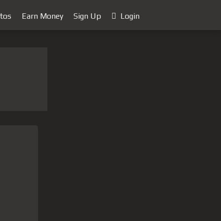
tos
Earn Money
Sign Up
Login