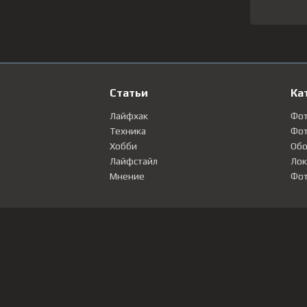
Статьи
Ка
Лайфхак
Фо
Техника
Фот
Хобби
Обо
Лайфстайл
Лок
Мнение
Фот