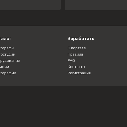
талог
Заработать
тографы
О портале
остудии
Правила
рудование
FAQ
ации
Контакты
ографии
Регистрация