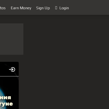
tos
Earn Money
Sign Up
Login