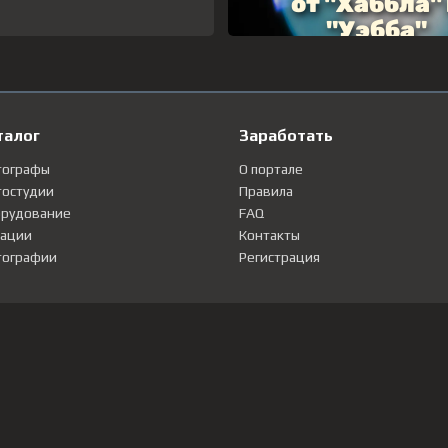
талог
Заработать
тографы
О портале
остудии
Правила
рудование
FAQ
ации
Контакты
ографии
Регистрация