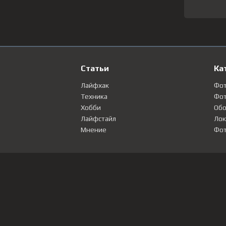
Статьи
Ка
Лайфхак
Фо
Техника
Фот
Хобби
Обо
Лайфстайл
Лок
Мнение
Фот