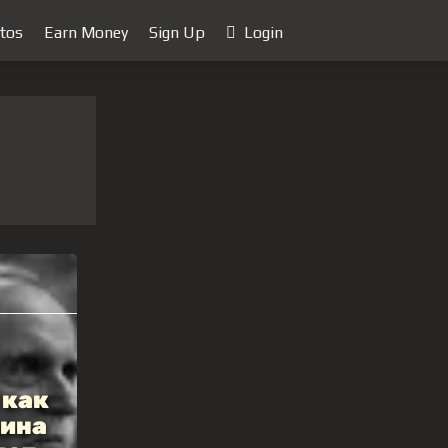
tos
Earn Money
Sign Up
Login