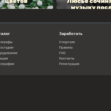
талог
Заработать
тографы
О портале
остудии
Правила
рудование
FAQ
ации
Контакты
ографии
Регистрация