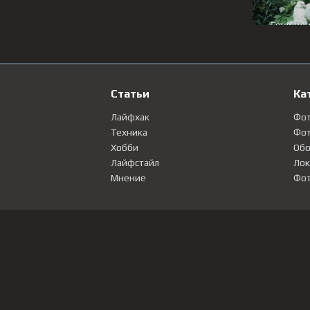
Статьи
Ка
Лайфхак
Фо
Техника
Фот
Хобби
Обо
Лайфстайл
Лок
Мнение
Фот