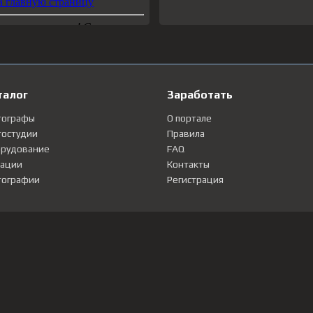
талог
Заработать
тографы
О портале
остудии
Правила
рудование
FAQ
ации
Контакты
ографии
Регистрация