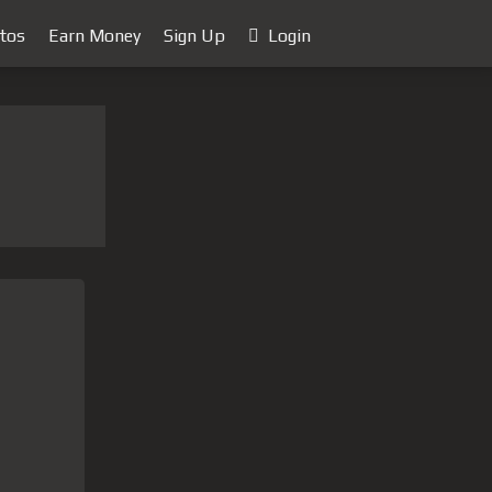
tos
Earn Money
Sign Up
Login