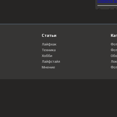
Статьи
Ка
Лайфхак
Фо
Техника
Фот
Хобби
Обо
Лайфстайл
Лок
Мнение
Фот