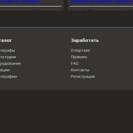
талог
Заработать
тографы
О портале
остудии
Правила
рудование
FAQ
ации
Контакты
ографии
Регистрация