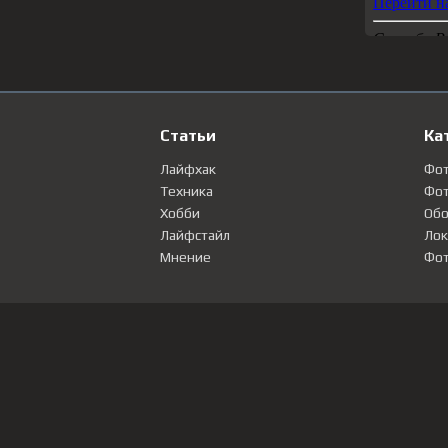
Статьи
Ка
Лайфхак
Фо
Техника
Фот
Хобби
Обо
Лайфстайл
Лок
Мнение
Фот