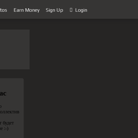
tos
Earn Money
Sign Up
Login