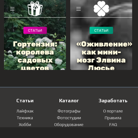
Статьи
Каталог
Заработать
Лайфхак
Фотографы
О портале
Техника
Фотостудии
Правила
Хобби
Оборудование
FAQ
Лайфстайл
Локации
Контакты
Мнение
Фотографии
Регистрация