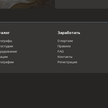
талог
Заработать
тографы
О портале
остудии
Правила
рудование
FAQ
ации
Контакты
ографии
Регистрация