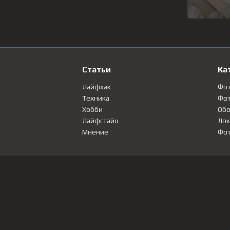
Статьи
Ка
Лайфхак
Фо
Техника
Фот
Хобби
Обо
Лайфстайл
Лок
Мнение
Фот