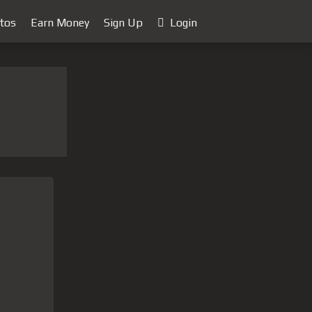
tos
Earn Money
Sign Up
Login