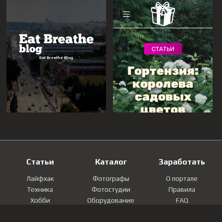
Статьи
Каталог
Заработать
Лайфхак
Фотографы
О портале
Техника
Фотостудии
Правила
Хобби
Оборудование
FAQ
Лайфстайл
Локации
Контакты
Мнение
Фотографии
Регистрация