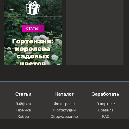
Статьи
Каталог
Заработать
Лайфхак
Фотографы
О портале
Техника
Фотостудии
Правила
Хобби
Оборудование
FAQ
Лайфстайл
Локации
Контакты
Мнение
Фотографии
Регистрация