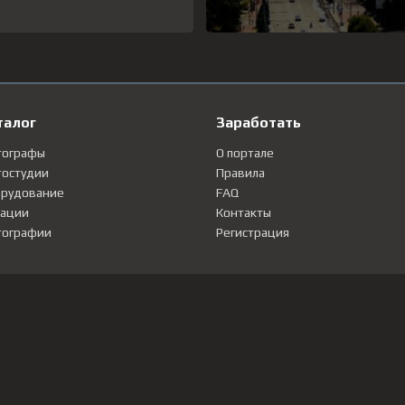
талог
Заработать
тографы
О портале
остудии
Правила
рудование
FAQ
ации
Контакты
ографии
Регистрация