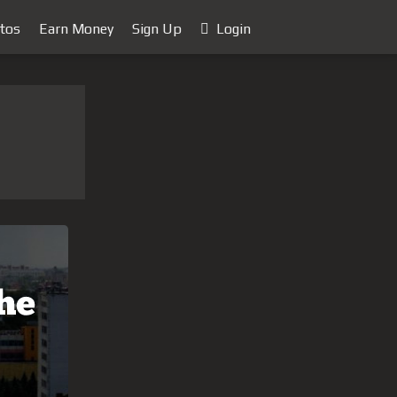
tos
Earn Money
Sign Up
Login