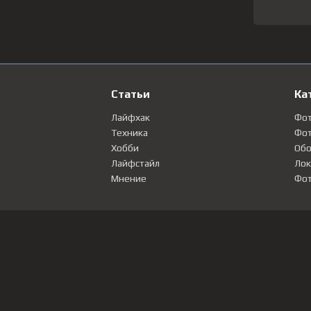
Статьи
Ка
Лайфхак
Фо
Техника
Фот
Хобби
Обо
Лайфстайл
Лок
Мнение
Фот