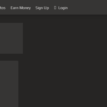
tos
Earn Money
Sign Up
Login