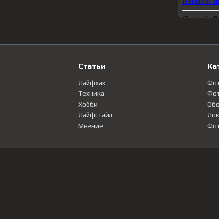
Статьи
Ка
Лайфхак
Фо
Техника
Фот
Хобби
Обо
Лайфстайл
Лок
Мнение
Фот