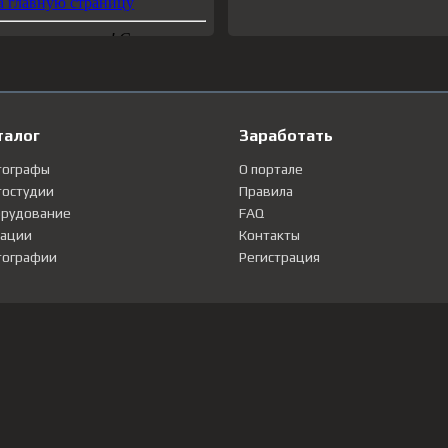
талог
Заработать
тографы
О портале
остудии
Правила
рудование
FAQ
ации
Контакты
ографии
Регистрация