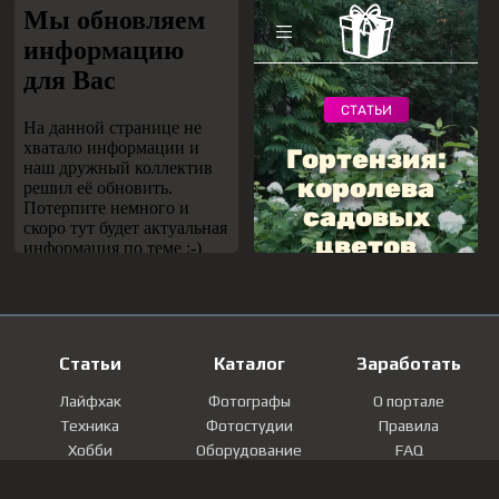
Статьи
Каталог
Заработать
Лайфхак
Фотографы
О портале
Техника
Фотостудии
Правила
Хобби
Оборудование
FAQ
Лайфстайл
Локации
Контакты
Мнение
Фотографии
Регистрация